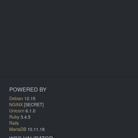
POWERED BY
Debian
12.15
NGINX
[SECRET]
Unicorn
6.1.0
Ruby
3.4.5
Rails
MariaDB
10.11.18